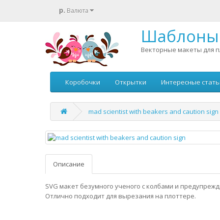
р.
Валюта
Шаблоны 
Векторные макеты для п
Коробочки
Открытки
Интересные стать
mad scientist with beakers and caution sign
Описание
SVG макет безумного ученого с колбами и предупреж
Отлично подходит для вырезания на плоттере.