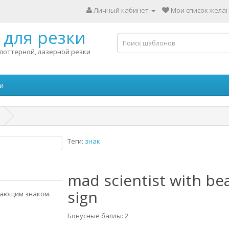
Личный кабинет
Мои список желан
для резки
лоттерной, лазерной резки
и
Теги:
знак
mad scientist with be
sign
дающим знаком.
Бонусные баллы: 2