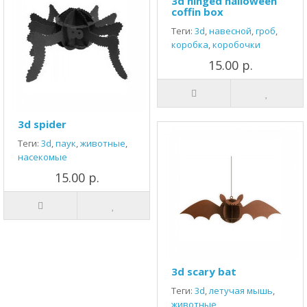
3d hinged halloween
coffin box
Теги:
3d
,
навесной
,
гроб
,
коробка
,
коробочки
15.00 р.
3d spider
Теги:
3d
,
паук
,
животные
,
насекомые
15.00 р.
3d scary bat
Теги:
3d
,
летучая мышь
,
животные