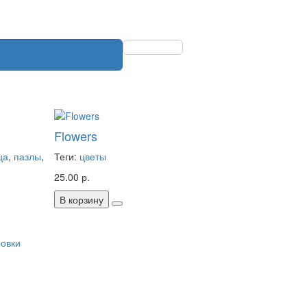
Flowers
ца
,
пазлы
,
Теги:
цветы
25.00 р.
В корзину
ровки