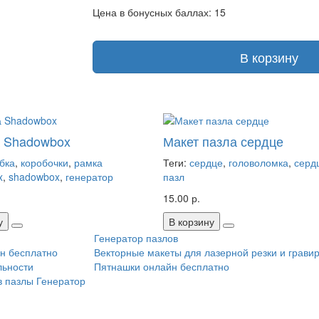
Цена в бонусных баллах: 15
В корзину
а Shadowbox
Макет пазла сердце
бка
,
коробочки
,
рамка
Теги:
сердце
,
головоломка
,
серд
x
,
shadowbox
,
генератор
пазл
15.00 р.
у
В корзину
Генератор пазлов
н бесплатно
Векторные макеты для лазерной резки и грави
льности
Пятнашки онлайн бесплатно
в пазлы
Генератор