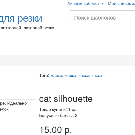
Личный кабинет
Мои список ж
ля резки
лоттерной, лазерной резки
и
Теги:
кошки
,
кошка
,
киски
,
киска
cat silhouette
ере. Идеально
елок.
Товар купили: 1 раз
Бонусные баллы: 2
15.00 р.