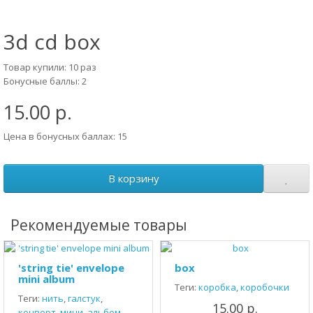
3d cd box
Товар купили: 10 раз
Бонусные баллы: 2
15.00 р.
Цена в бонусных баллах: 15
В корзину
Рекомендуемые товары
'string tie' envelope
box
mini album
Теги:
коробка
,
коробочки
Теги:
нить
,
галстук
,
15.00 р.
конверт
,
мини
,
альбом
,