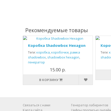
Рекомендуемые товары
Коробка Shadowbox Hexagon
Коро
Теги:
коробка
,
коробочки
,
рамка
Теги:
к
shadowbox
,
shadowbox hexagon
,
shado
генератор
15.00 р.
В КОРЗИНУ
Связаться с нами
Генератор лабиринтов
Карта сайта
Цифры прописью онлайн