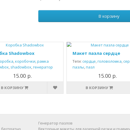
В корзину
бка Shadowbox
Макет пазла сердце
оробка
,
коробочки
,
рамка
Теги:
сердце
,
головоломка
,
сер
wbox
,
shadowbox
,
генератор
пазлы
,
пазл
15.00 р.
15.00 р.
В КОРЗИНУ
В КОРЗИНУ
Генератор пазлов
 бесплатно
Векторные макеты для лазерной резки и гравир