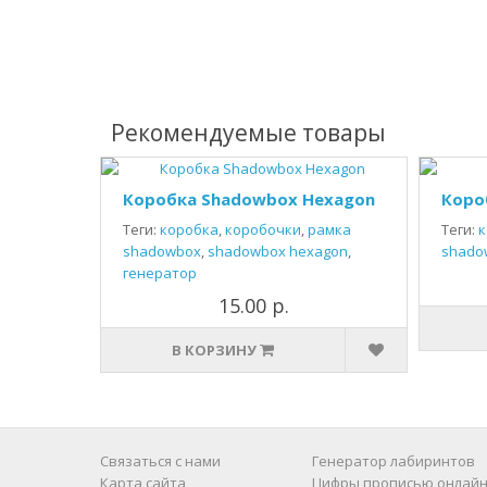
Рекомендуемые товары
Коробка Shadowbox Hexagon
Коро
Теги:
коробка
,
коробочки
,
рамка
Теги:
к
shadowbox
,
shadowbox hexagon
,
shado
генератор
15.00 р.
В КОРЗИНУ
Связаться с нами
Генератор лабиринтов
Карта сайта
Цифры прописью онлайн