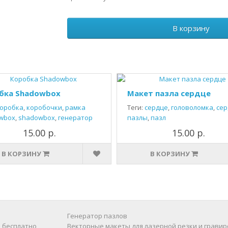
В корзину
бка Shadowbox
Макет пазла сердце
оробка
,
коробочки
,
рамка
Теги:
сердце
,
головоломка
,
сер
wbox
,
shadowbox
,
генератор
пазлы
,
пазл
15.00 р.
15.00 р.
В КОРЗИНУ
В КОРЗИНУ
Генератор пазлов
 бесплатно
Векторные макеты для лазерной резки и гравир