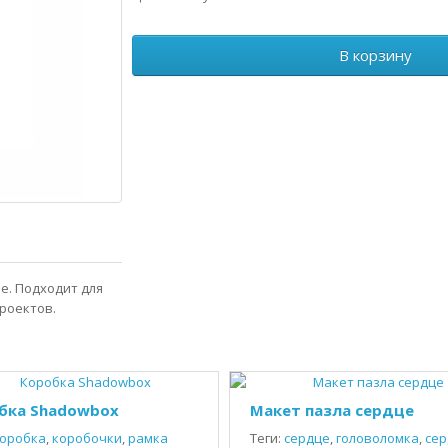
В корзину
е. Подходит для
проектов.
бка Shadowbox
Макет пазла сердце
оробка
,
коробочки
,
рамка
Теги:
сердце
,
головоломка
,
сер