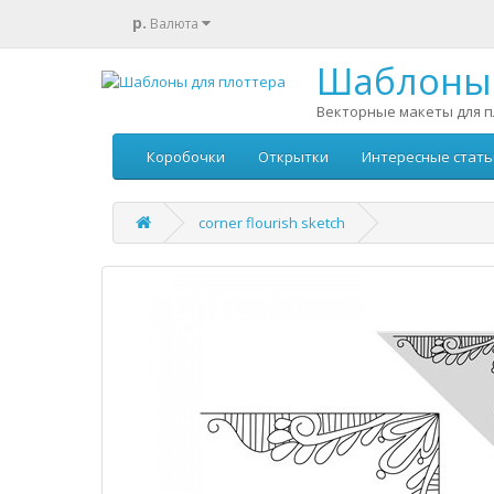
р.
Валюта
Шаблоны 
Векторные макеты для п
Коробочки
Открытки
Интересные стать
corner flourish sketch