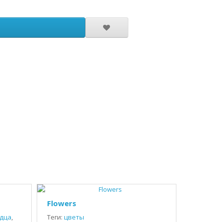
Flowers
дца
,
Теги:
цветы