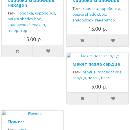
Коробка Shadowbox
Коробка Shadowbox
Hexagon
Теги:
коробка
,
коробочки
,
Теги:
коробка
,
коробочки
,
рамка shadowbox
,
рамка shadowbox
,
shadowbox
,
генератор
shadowbox hexagon
,
15.00 р.
генератор
15.00 р.
Макет пазла сердце
Теги:
сердце
,
головоломка
,
сердца
,
пазлы
,
пазл
15.00 р.
Flowers
Теги:
цветы