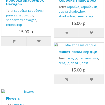
Коробка Shadowbox
Коробка Shadowbox
Hexagon
Теги:
коробка
,
коробочки
,
Теги:
коробка
,
коробочки
,
рамка shadowbox
,
рамка shadowbox
,
shadowbox
,
генератор
shadowbox hexagon
,
15.00 р.
генератор
15.00 р.
Макет пазла сердце
Теги:
сердце
,
головоломка
,
сердца
,
пазлы
,
пазл
15.00 р.
Flowers
Теги:
цветы