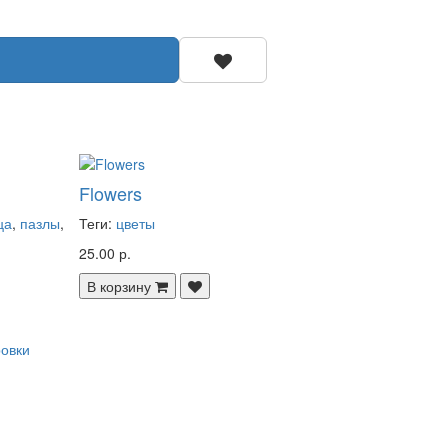
Flowers
ца
,
пазлы
,
Теги:
цветы
25.00 р.
В корзину
ровки