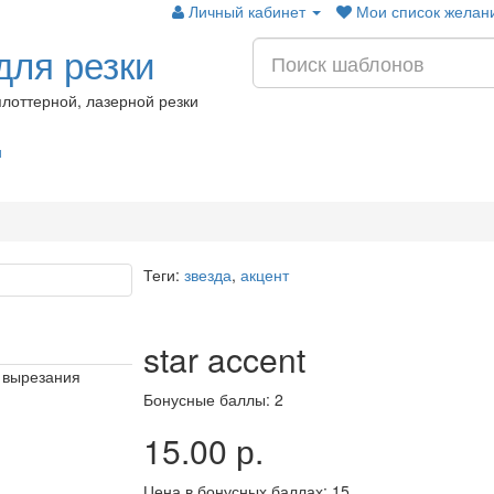
Личный кабинет
Мои список желани
ля резки
лоттерной, лазерной резки
и
Теги:
звезда
,
акцент
star accent
я вырезания
Бонусные баллы: 2
15.00 р.
Цена в бонусных баллах: 15