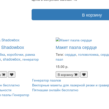
В корзину
а Shadowbox
Макет пазла сердце
бка
,
коробочки
,
рамка
Теги:
сердце
,
головоломка
,
серд
x
,
shadowbox
,
генератор
пазл
15.00 р.
у
В корзину
Генератор пазлов
н бесплатно
Векторные макеты для лазерной резки и грави
льности
Пятнашки онлайн бесплатно
в пазлы
Генератор