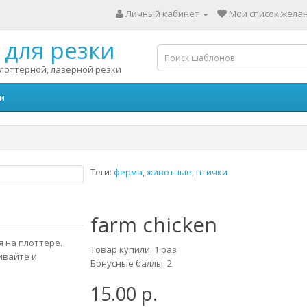
Личный кабинет
Мои список желан
для резки
лоттерной, лазерной резки
и
Теги:
ферма
,
животные
,
птички
farm chicken
 на плоттере.
Товар купили: 1 раз
ивайте и
Бонусные баллы: 2
15.00 р.