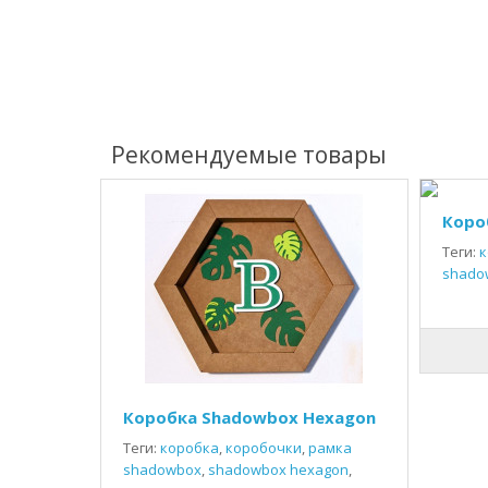
Рекомендуемые товары
Коро
Теги:
к
shado
Коробка Shadowbox Hexagon
Теги:
коробка
,
коробочки
,
рамка
shadowbox
,
shadowbox hexagon
,