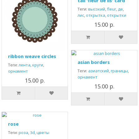
tall 'fleur de lis' card
Теги:
высокий
,
fleur
,
де
,
лис
,
открытка
,
открытки
15.00 р.
ribbon weave circles
asian borders
Теги:
лента
,
круги
,
Теги:
азиатский
,
границы
,
орнамент
орнамент
15.00 р.
15.00 р.
rose
Теги:
роза
,
3d
,
цветы