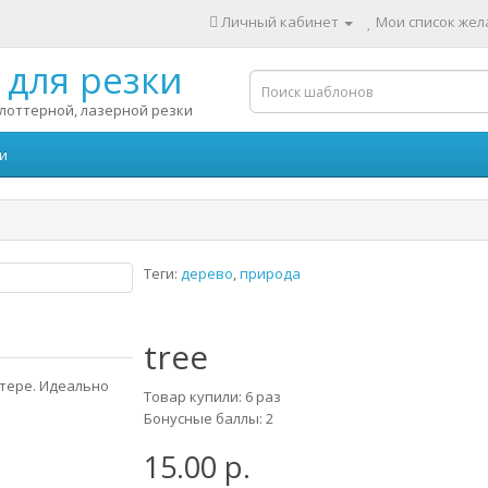
Личный кабинет
Мои список жела
для резки
лоттерной, лазерной резки
и
Теги:
дерево
,
природа
tree
тере. Идеально
Товар купили: 6 раз
Бонусные баллы: 2
15.00 р.