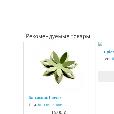
Рекомендуемые товары
1 pie
Теги:
б
3d cutout flower
Теги:
3d
,
цветок
,
цветы
15.00 р.