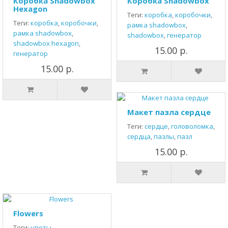
Коробка Shadowbox
Коробка Shadowbox
Hexagon
Теги:
коробка
,
коробочки
,
Теги:
коробка
,
коробочки
,
рамка shadowbox
,
рамка shadowbox
,
shadowbox
,
генератор
shadowbox hexagon
,
15.00 р.
генератор
15.00 р.
Макет пазла сердце
Теги:
сердце
,
головоломка
,
сердца
,
пазлы
,
пазл
15.00 р.
Flowers
Теги:
цветы