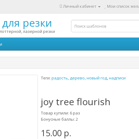
Личный кабинет
Мои список жела
для резки
лоттерной, лазерной резки
и
Теги:
радость
,
дерево
,
новый год
,
надписи
joy tree flourish
Товар купили: 6 раз
Бонусные баллы: 2
15.00 р.