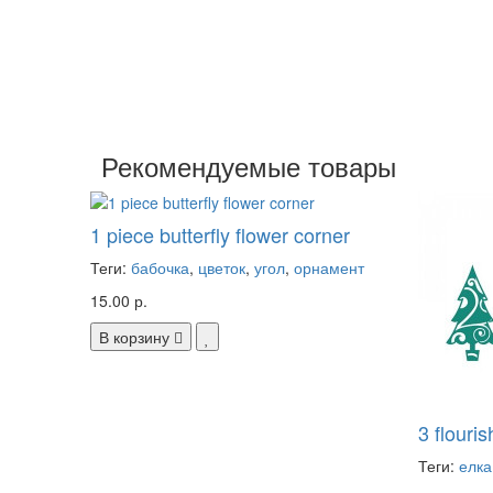
Рекомендуемые товары
1 piece butterfly flower corner
Теги:
бабочка
,
цветок
,
угол
,
орнамент
15.00 р.
В корзину
3 flouri
Теги:
елка