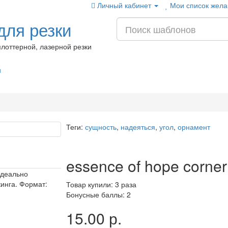
Личный кабинет
Мои список жела
ля резки
лоттерной, лазерной резки
и
Теги:
сущность
,
надеяться
,
угол
,
орнамент
essence of hope corner
Идеально
кинга. Формат:
Товар купили: 3 раза
Бонусные баллы: 2
15.00 р.