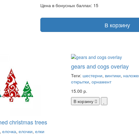
Цена в бонусных баллах: 15
В корзину
gears and cogs overlay
Теги:
шестерни
,
винтики
,
наложе
открытки
,
орнамент
15.00 р.
В корзину
shed christmas trees
,
елочка
,
елочки
,
елки