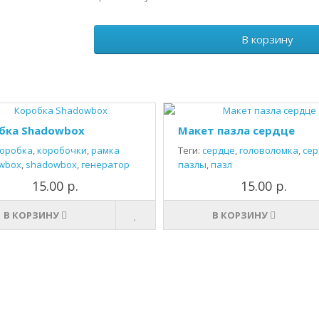
В корзину
бка Shadowbox
Макет пазла сердце
оробка
,
коробочки
,
рамка
Теги:
сердце
,
головоломка
,
сер
wbox
,
shadowbox
,
генератор
пазлы
,
пазл
15.00 р.
15.00 р.
В КОРЗИНУ
В КОРЗИНУ