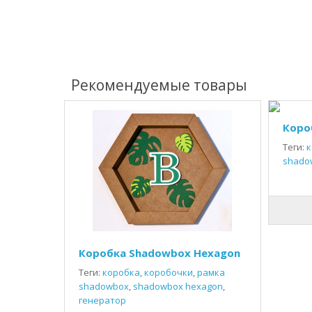
Рекомендуемые товары
Коро
Теги:
к
shado
Коробка Shadowbox Hexagon
Теги:
коробка
,
коробочки
,
рамка
shadowbox
,
shadowbox hexagon
,
генератор