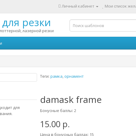
Личный кабинет
Мои список жела
для резки
лоттерной, лазерной резки
и
Теги:
рамка
,
орнамент
damask frame
дходит для
Бонусные баллы: 2
вания.
15.00 р.
Цена в бонусных баллах: 15