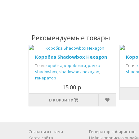
Рекомендуемые товары
Коробка Shadowbox Hexagon
Коро
Теги:
коробка
,
коробочки
,
рамка
Теги:
к
shadowbox
,
shadowbox hexagon
,
shado
генератор
15.00 р.
В КОРЗИНУ
Связаться с нами
Генератор лабиринтов
Карта сайта
Цифры прописью онлайн