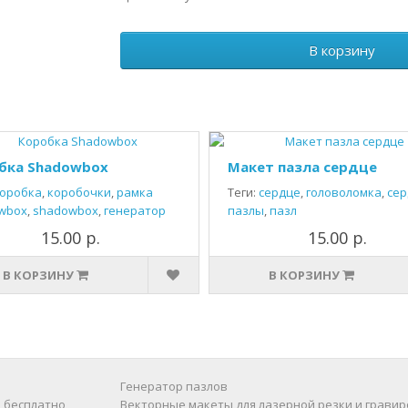
В корзину
бка Shadowbox
Макет пазла сердце
оробка
,
коробочки
,
рамка
Теги:
сердце
,
головоломка
,
сер
wbox
,
shadowbox
,
генератор
пазлы
,
пазл
15.00 р.
15.00 р.
В КОРЗИНУ
В КОРЗИНУ
Генератор пазлов
 бесплатно
Векторные макеты для лазерной резки и гравир