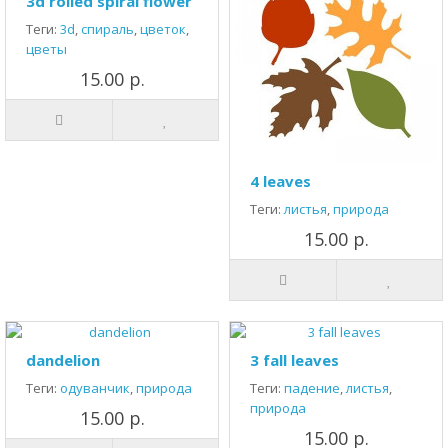
3d rolled spiral flower
Теги:
3d
,
спираль
,
цветок
,
цветы
15.00 р.
4 leaves
Теги:
листья
,
природа
15.00 р.
dandelion
3 fall leaves
Теги:
одуванчик
,
природа
Теги:
падение
,
листья
,
природа
15.00 р.
15.00 р.