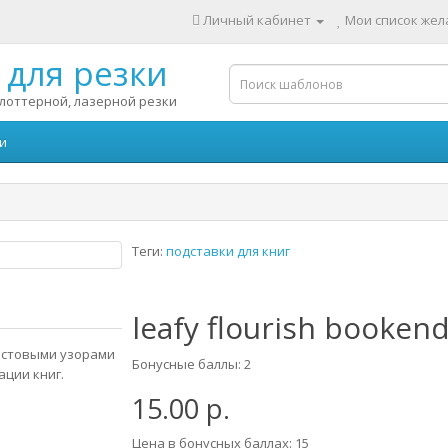
Личный кабинет
Мои список жела
для резки
лоттерной, лазерной резки
и
Теги:
подставки для книг
leafy flourish booken
истовыми узорами
Бонусные баллы: 2
ации книг.
15.00 р.
Цена в бонусных баллах: 15