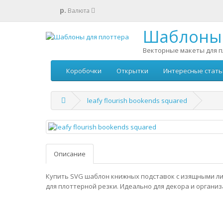
р.
Валюта
Шаблоны 
Векторные макеты для п
Коробочки
Открытки
Интересные стать
leafy flourish bookends squared
Описание
Купить SVG шаблон книжных подставок с изящными л
для плоттерной резки. Идеально для декора и организ