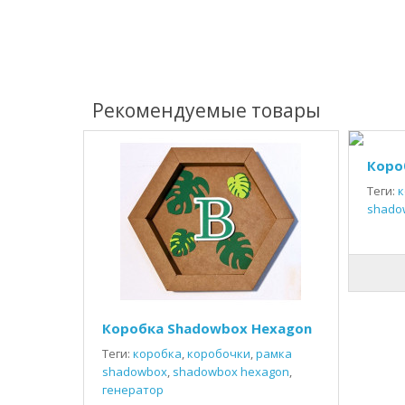
Рекомендуемые товары
Коро
Теги:
к
shado
Коробка Shadowbox Hexagon
Теги:
коробка
,
коробочки
,
рамка
shadowbox
,
shadowbox hexagon
,
генератор