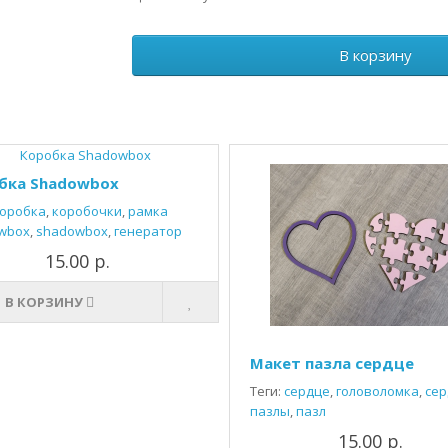
В корзину
бка Shadowbox
оробка
,
коробочки
,
рамка
wbox
,
shadowbox
,
генератор
15.00 р.
В КОРЗИНУ
Макет пазла сердце
Теги:
сердце
,
головоломка
,
сер
пазлы
,
пазл
15.00 р.