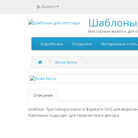
р.
Валюта
Шаблоны 
Векторные макеты для п
Коробочки
Открытки
Интересные стать
three ferns
Описание
Шаблон 'Три папоротника' в формате SVG для вырезан
Идеально подходит для творчества и декора.