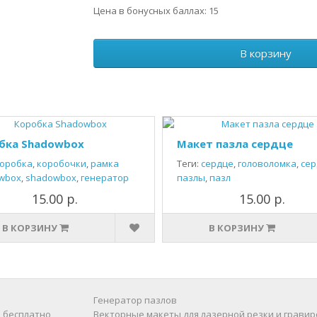
Цена в бонусных баллах: 15
В корзину
бка Shadowbox
Макет пазла сердце
оробка
,
коробочки
,
рамка
Теги:
сердце
,
головоломка
,
сер
wbox
,
shadowbox
,
генератор
пазлы
,
пазл
15.00 р.
15.00 р.
В КОРЗИНУ
В КОРЗИНУ
Генератор пазлов
 бесплатно
Векторные макеты для лазерной резки и гравир