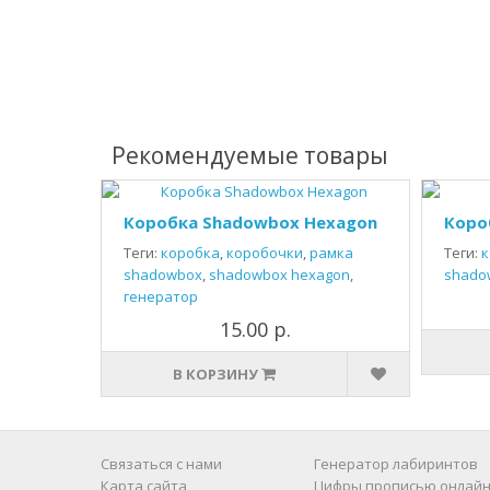
Рекомендуемые товары
Коробка Shadowbox Hexagon
Коро
Теги:
коробка
,
коробочки
,
рамка
Теги:
к
shadowbox
,
shadowbox hexagon
,
shado
генератор
15.00 р.
В КОРЗИНУ
Связаться с нами
Генератор лабиринтов
Карта сайта
Цифры прописью онлайн