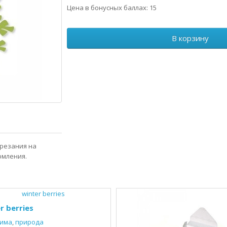
Цена в бонусных баллах: 15
В корзину
резания на
рмления.
r berries
има
,
природа