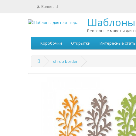
р.
Валюта
Шаблоны 
Векторные макеты для п
Коробочки
Открытки
Интересные стать
shrub border