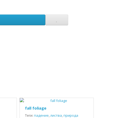
fall foliage
Теги:
падение
,
листва
,
природа