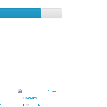
Flowers
дца
,
Теги:
цветы