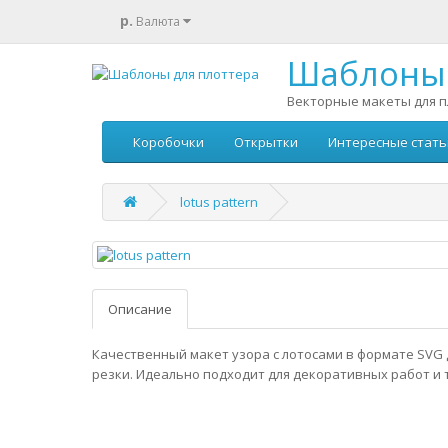
р.
Валюта
Шаблоны 
Векторные макеты для п
Коробочки
Открытки
Интересные стать
lotus pattern
Описание
Качественный макет узора с лотосами в формате SVG
резки. Идеально подходит для декоративных работ и 