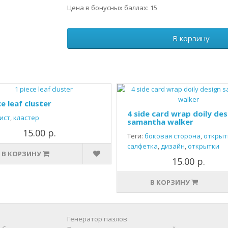
Цена в бонусных баллах: 15
В корзину
ce leaf cluster
4 side card wrap doily des
ист
,
кластер
samantha walker
15.00 р.
Теги:
боковая сторона
,
открыт
салфетка
,
дизайн
,
открытки
В КОРЗИНУ
15.00 р.
В КОРЗИНУ
Генератор пазлов