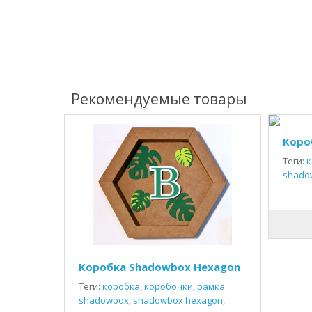
Рекомендуемые товары
Коро
Теги:
к
shado
Коробка Shadowbox Hexagon
Теги:
коробка
,
коробочки
,
рамка
shadowbox
,
shadowbox hexagon
,