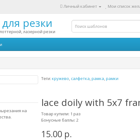
Личный кабинет
Мои список жела
для резки
лоттерной, лазерной резки
и
Теги:
кружево
,
салфетка
,
рамка
,
рамки
lace doily with 5x7 fr
 вырезания на
Товар купили: 1 раз
ества.
Бонусные баллы: 2
15.00 р.