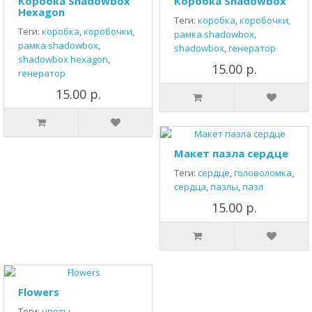
Коробка Shadowbox
Коробка Shadowbox
Hexagon
Теги:
коробка
,
коробочки
,
Теги:
коробка
,
коробочки
,
рамка shadowbox
,
рамка shadowbox
,
shadowbox
,
генератор
shadowbox hexagon
,
15.00 р.
генератор
15.00 р.
Макет пазла сердце
Теги:
сердце
,
головоломка
,
сердца
,
пазлы
,
пазл
15.00 р.
Flowers
Теги:
цветы