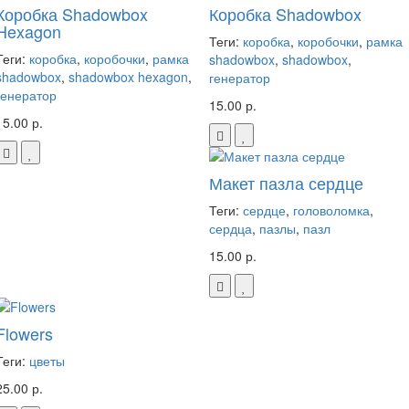
Коробка Shadowbox
Коробка Shadowbox
Hexagon
Теги:
коробка
,
коробочки
,
рамка
Теги:
коробка
,
коробочки
,
рамка
shadowbox
,
shadowbox
,
shadowbox
,
shadowbox hexagon
,
генератор
генератор
15.00 р.
15.00 р.
Макет пазла сердце
Теги:
сердце
,
головоломка
,
сердца
,
пазлы
,
пазл
15.00 р.
Flowers
Теги:
цветы
25.00 р.