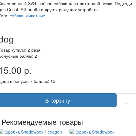
Качественный SVG шаблон собаки для плоттерной резки. Подходит
для Cricut, Silhouette и других режущих устройств.
Теги:
собака
,
животные
dog
Товар купили: 2 раза
Бонусные баллы: 2
15.00 р.
Цена в бонусных баллах: 15
В корзину
Рекомендуемые товары