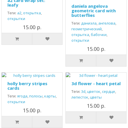
a2 card wrap set:
leafy
daniela angelova
geometric card with
Теги:
а2
,
открытка
,
butterflies
открытки
Теги:
даниэла
,
ангелова
,
15.00 р.
геометрический
,
открытка
,
бабочки
,
открытки
15.00 р.
holly berry stripes
3d flower - heart petal
cards
Теги:
3d
,
цветок
,
сердце
,
Теги:
ягода
,
полосы
,
карты
,
лепесток
,
цветы
открытки
15.00 р.
15.00 р.