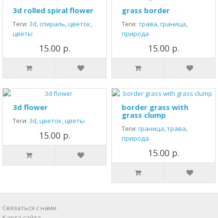
3d rolled spiral flower
grass border
Теги:
3d
,
спираль
,
цветок
,
Теги:
трава
,
граница
,
цветы
природа
15.00 р.
15.00 р.
3d flower
border grass with
grass clump
Теги:
3d
,
цветок
,
цветы
Теги:
граница
,
трава
,
15.00 р.
природа
15.00 р.
Связаться с нами
Карта сайта