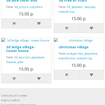
3d dice favor box
3d tree of stars
Теги:
3d
,
услуга
,
коробка
Теги:
3d
,
дерево
,
звезды
,
новый год
15.00 р.
15.00 р.
3d ledge village -
christmas village
tower house
Теги:
рождество
,
деревня
,
Теги:
3d
,
выступ
,
деревня
,
коробочки
,
новый год
башня
,
дом
15.00 р.
15.00 р.
Связаться с нами
Карта сайта
Генератор лабиринтов