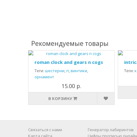
Рекомендуемые товары
roman clock and gears n cogs
intri
Теги:
шестерни
,
п
,
винтики
,
Теги:
к
орнамент
15.00 р.
В КОРЗИНУ
Связаться с нами
Генератор лабиринтов
Карта сайта
Цифры прописью онлайн