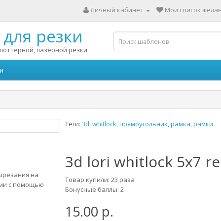
Личный кабинет
Мои список желан
для резки
лоттерной, лазерной резки
и
Теги:
3d
,
whitlock
,
прямоугольник
,
рамка
,
рамки
3d lori whitlock 5x7 r
вырезания на
Товар купили: 23 раза
ами с помощью
Бонусные баллы: 2
15.00 р.