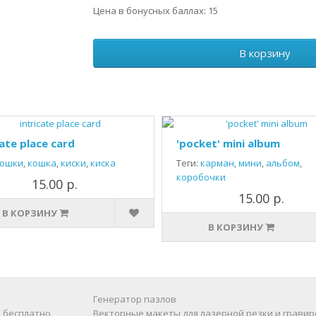
Цена в бонусных баллах: 15
В корзину
cate place card
'pocket' mini album
ошки
,
кошка
,
киски
,
киска
Теги:
карман
,
мини
,
альбом
,
коробочки
15.00 р.
15.00 р.
В КОРЗИНУ
В КОРЗИНУ
Генератор пазлов
 бесплатно
Векторные макеты для лазерной резки и гравир