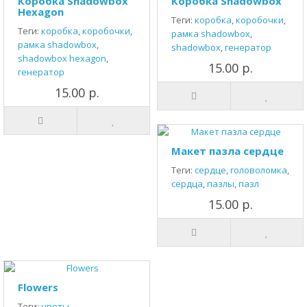
Коробка Shadowbox
Коробка Shadowbox
Hexagon
Теги:
коробка
,
коробочки
,
Теги:
коробка
,
коробочки
,
рамка shadowbox
,
рамка shadowbox
,
shadowbox
,
генератор
shadowbox hexagon
,
15.00 р.
генератор
15.00 р.
Макет пазла сердце
Теги:
сердце
,
головоломка
,
сердца
,
пазлы
,
пазл
15.00 р.
Flowers
Теги:
цветы