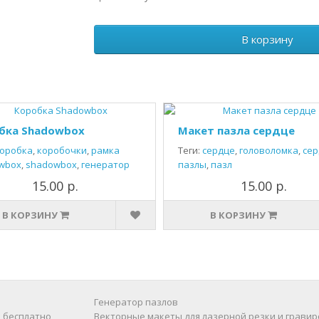
В корзину
бка Shadowbox
Макет пазла сердце
оробка
,
коробочки
,
рамка
Теги:
сердце
,
головоломка
,
сер
wbox
,
shadowbox
,
генератор
пазлы
,
пазл
15.00 р.
15.00 р.
В КОРЗИНУ
В КОРЗИНУ
Генератор пазлов
 бесплатно
Векторные макеты для лазерной резки и гравир