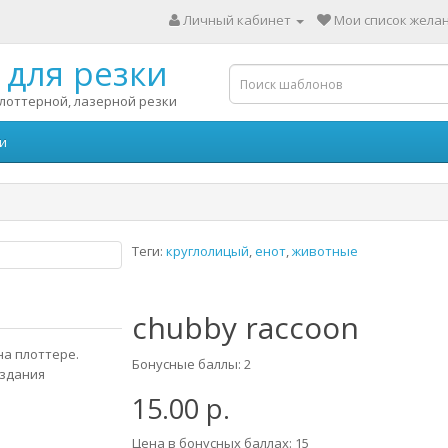
Личный кабинет
Мои список желан
для резки
лоттерной, лазерной резки
и
Теги:
круглолицый
,
енот
,
животные
chubby raccoon
на плоттере.
Бонусные баллы: 2
оздания
15.00 р.
Цена в бонусных баллах: 15