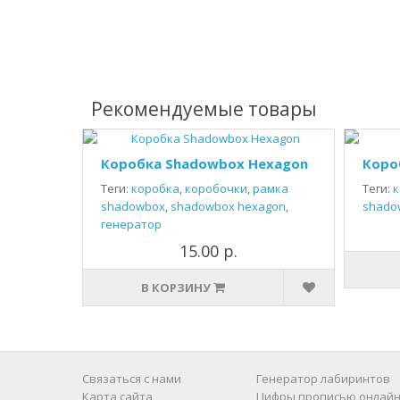
Рекомендуемые товары
Коробка Shadowbox Hexagon
Коро
Теги:
коробка
,
коробочки
,
рамка
Теги:
к
shadowbox
,
shadowbox hexagon
,
shado
генератор
15.00 р.
В КОРЗИНУ
Связаться с нами
Генератор лабиринтов
Карта сайта
Цифры прописью онлайн