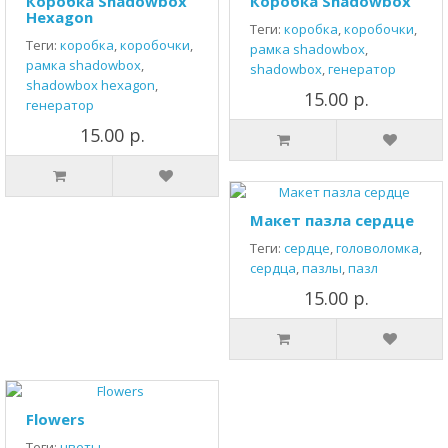
Коробка Shadowbox
Коробка Shadowbox
Hexagon
Теги:
коробка
,
коробочки
,
Теги:
коробка
,
коробочки
,
рамка shadowbox
,
рамка shadowbox
,
shadowbox
,
генератор
shadowbox hexagon
,
15.00 р.
генератор
15.00 р.
Макет пазла сердце
Теги:
сердце
,
головоломка
,
сердца
,
пазлы
,
пазл
15.00 р.
Flowers
Теги:
цветы