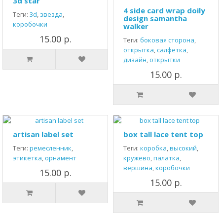
3d star
4 side card wrap doily
Теги:
3d
,
звезда
,
design samantha
коробочки
walker
15.00 р.
Теги:
боковая сторона
,
открытка
,
салфетка
,
дизайн
,
открытки
15.00 р.
artisan label set
box tall lace tent top
Теги:
ремесленник
,
Теги:
коробка
,
высокий
,
этикетка
,
орнамент
кружево
,
палатка
,
вершина
,
коробочки
15.00 р.
15.00 р.