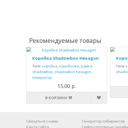
Рекомендуемые товары
Коробка Shadowbox Hexagon
Коро
Теги:
коробка
,
коробочки
,
рамка
Теги:
к
shadowbox
,
shadowbox hexagon
,
shado
генератор
15.00 р.
В КОРЗИНУ
Связаться с нами
Генератор лабиринтов
Карта сайта
Цифры прописью онлайн