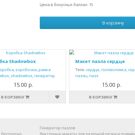
Цена в бонусных баллах: 15
В корзину
бка Shadowbox
Макет пазла сердце
оробка
,
коробочки
,
рамка
Теги:
сердце
,
головоломка
,
сер
wbox
,
shadowbox
,
генератор
пазлы
,
пазл
15.00 р.
15.00 р.
В КОРЗИНУ
В КОРЗИНУ
Генератор пазлов
 бесплатно
Векторные макеты для лазерной резки и гравир