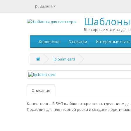
р.
Валюта
Шаблоны 
Векторные макеты для п
Коробочки
Открытки
Интересные стать
lip balm card
Описание
Качественный SVG шаблон открытки с отделением для 
Подходит для плоттерной резки и создания оригиналь