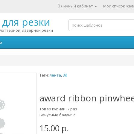
Личный кабинет
Мои список жела
для резки
лоттерной, лазерной резки
и
Теги:
лента
,
3d
award ribbon pinwhee
Товар купили: 7 раз
Бонусные баллы: 2
15.00 р.