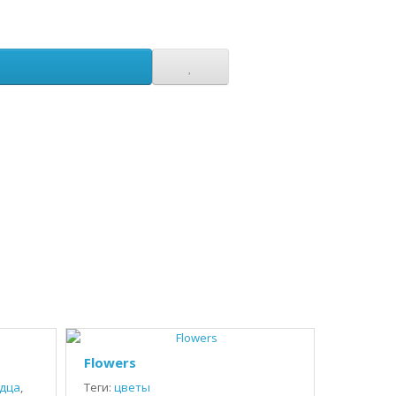
Flowers
дца
,
Теги:
цветы