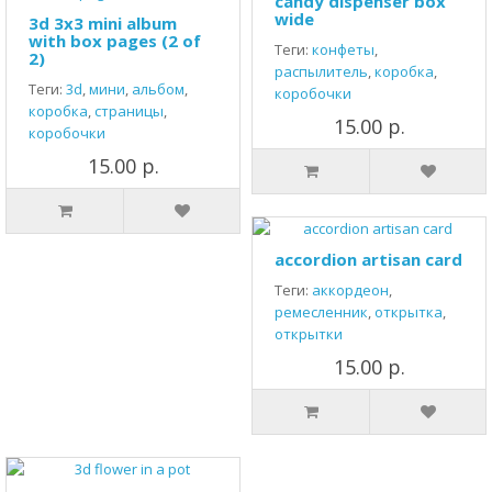
candy dispenser box
wide
3d 3x3 mini album
with box pages (2 of
Теги:
конфеты
,
2)
распылитель
,
коробка
,
Теги:
3d
,
мини
,
альбом
,
коробочки
коробка
,
страницы
,
15.00 р.
коробочки
15.00 р.
accordion artisan card
Теги:
аккордеон
,
ремесленник
,
открытка
,
открытки
15.00 р.