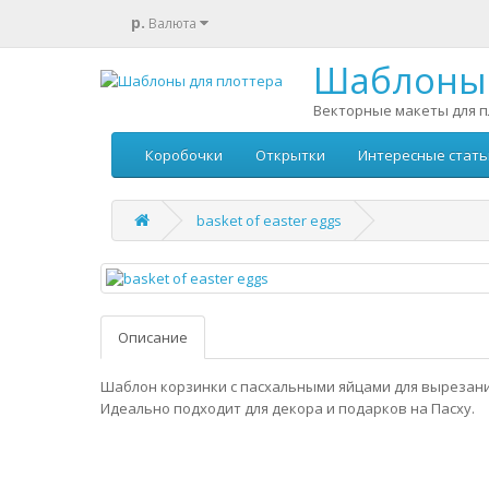
р.
Валюта
Шаблоны 
Векторные макеты для п
Коробочки
Открытки
Интересные стать
basket of easter eggs
Описание
Шаблон корзинки с пасхальными яйцами для вырезани
Идеально подходит для декора и подарков на Пасху.