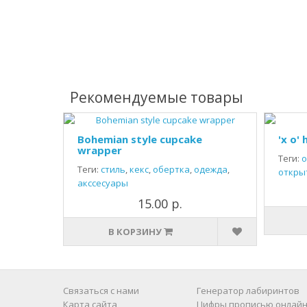
Рекомендуемые товары
Bohemian style cupcake
'x o'
wrapper
Теги:
о
Теги:
стиль
,
кекс
,
обертка
,
одежда
,
откры
акссесуары
15.00 р.
В КОРЗИНУ
Связаться с нами
Генератор лабиринтов
Карта сайта
Цифры прописью онлайн