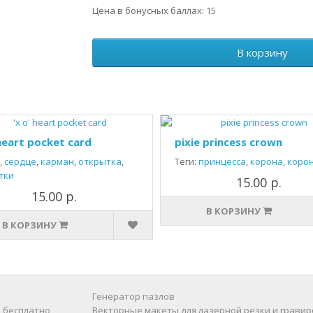
Цена в бонусных баллах: 15
В корзину
 heart pocket card
pixie princess crown
,
сердце
,
карман
,
открытка
,
Теги:
принцесса
,
корона
,
коро
тки
15.00 р.
15.00 р.
В КОРЗИНУ
В КОРЗИНУ
Генератор пазлов
 бесплатно
Векторные макеты для лазерной резки и гравир