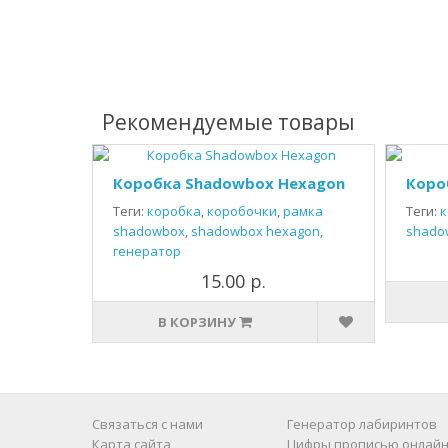
Рекомендуемые товары
Коробка Shadowbox Hexagon
Коро
Теги:
коробка
,
коробочки
,
рамка
Теги:
к
shadowbox
,
shadowbox hexagon
,
shado
генератор
15.00 р.
В КОРЗИНУ
Связаться с нами
Генератор лабиринтов
Карта сайта
Цифры прописью онлайн