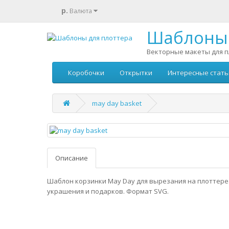
р.
Валюта
Шаблоны 
Векторные макеты для п
Коробочки
Открытки
Интересные стать
may day basket
Описание
Шаблон корзинки May Day для вырезания на плоттере
украшения и подарков. Формат SVG.