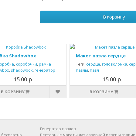
В корзину
бка Shadowbox
Макет пазла сердце
оробка
,
коробочки
,
рамка
Теги:
сердце
,
головоломка
,
сер
wbox
,
shadowbox
,
генератор
пазлы
,
пазл
15.00 р.
15.00 р.
В КОРЗИНУ
В КОРЗИНУ
Генератор пазлов
 бесплатно
Векторные макеты для лазерной резки и гравир