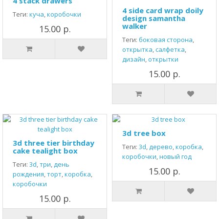
4 stack drawers
4 side card wrap doily
Теги:
куча
,
коробочки
design samantha
walker
15.00 р.
Теги:
боковая сторона
,
открытка
,
салфетка
,
дизайн
,
открытки
15.00 р.
3d tree box
3d three tier birthday
Теги:
3d
,
дерево
,
коробка
,
cake tealight box
коробочки
,
новый год
Теги:
3d
,
три
,
день
15.00 р.
рождения
,
торт
,
коробка
,
коробочки
15.00 р.