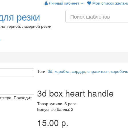
Личный кабинет
Мои список желани
ля резки
лоттерной, лазерной резки
и
Теги:
3d
,
коробка
,
сердце
,
справиться
,
коробочк
3d box heart handle
оттера. Подходит
Товар купили: 3 раза
Бонусные баллы: 2
15.00 р.