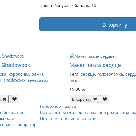
Цена в бонусных баллах: 15
В корзину
а Shadowbox
Макет пазла сердце
бка
,
коробочки
,
рамка
Теги:
сердце
,
головоломка
,
серд
x
,
shadowbox
,
генератор
пазл
15.00 р.
у
В корзину
Генератор пазлов
н бесплатно
Векторные макеты для лазерной резки и грави
льности
Пятнашки онлайн бесплатно
в пазлы
Генератор