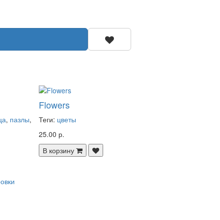
Flowers
ца
,
пазлы
,
Теги:
цветы
25.00 р.
В корзину
ровки