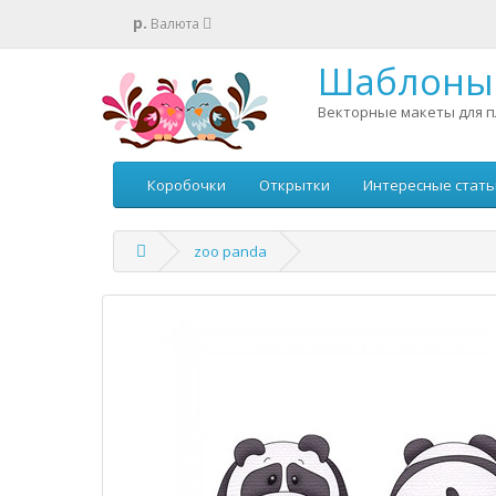
р.
Валюта
Шаблоны 
Векторные макеты для п
Коробочки
Открытки
Интересные стать
zoo panda