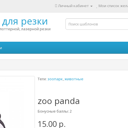
Личный кабинет
Мои список жела
для резки
лоттерной, лазерной резки
и
Теги:
зоопарк
,
животные
zoo panda
Бонусные баллы: 2
15.00 р.